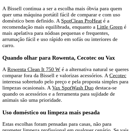
A Bissell continua a ser a escolha mais óbvia para quem
quer uma máquina portátil fácil de comparar e com uso
doméstico bem definido. A
SpotClean ProHeat
é
a
recomendação mais equilibrada
, enquanto a
Little Green
é
mais apelativa para nódoas pequenas e frequentes,
arrumação fácil e uso rápido em sofás ou interiores de
carro.
Quando olhar para Rowenta, Cecotec ou Vax
A
Rowenta Clean It 750 W
é a alternativa natural se queres
comparar fora da Bissell e valorizas acessórios. A
Cecotec
interessa sobretudo pelo preço e pela proposta simples para
limpezas ocasionais. A
Vax SpotWash Duo
destaca-se
quando
os acessórios e a ferramenta para sujidade de
animais
são uma prioridade.
Uso doméstico ou limpeza mais pesada
Estas escolhas foram pensadas para casas,
não para
prometer limpeza profissional
em qualquer cenário. Se vais