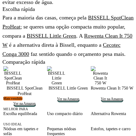
evitar excesso de água.
Escolha rápida
Para a maioria das casas
, começa pela
BISSELL SpotClean
ProHeat
; se queres uma opção compacta muito popular,
compara a
BISSELL Little Green
. A
Rowenta Clean It 750
W
é a alternativa direta à Bissell, enquanto a
Cecotec
Conga 3000
faz sentido quando o orçamento pesa mais.
Comparação rápida
BISSELL SpotClean
BISSELL Little Green
Rowenta Clean It 750 W
ProHeat
Mais vendido
Ver na Amazon
Ver na Amazon
Ver na Amazon
MELHOR PARA
Escolha equilibrada
Uso compacto diário
Alternativa Rowenta
USO IDEAL
Nódoas em tapetes e
Pequenas nódoas
Estofos, tapetes e carro
sofás
frequentes