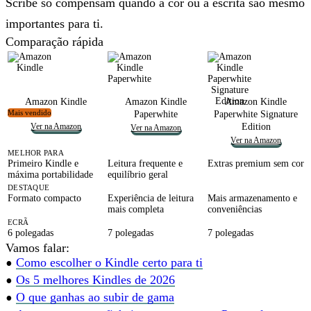
Scribe só compensam quando
a cor ou a escrita são mesmo
importantes
para ti.
Comparação rápida
Amazon Kindle
Amazon Kindle
Amazon Kindle
Mais vendido
Paperwhite
Paperwhite Signature
Ver na Amazon
Edition
Ver na Amazon
Ver na Amazon
MELHOR PARA
Primeiro Kindle e
Leitura frequente
e
Extras premium
sem cor
máxima portabilidade
equilíbrio geral
DESTAQUE
Formato compacto
Experiência de leitura
Mais armazenamento e
mais completa
conveniências
ECRÃ
6 polegadas
7 polegadas
7 polegadas
Vamos falar:
•
Como escolher o Kindle certo para ti
•
Os 5 melhores Kindles de 2026
•
O que ganhas ao subir de gama