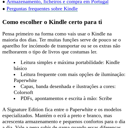
•
Armazenamento, ficheiros e compra em Portugal
•
Perguntas frequentes sobre Kindle
Como escolher o Kindle certo para ti
Pensa primeiro na forma como vais usar o Kindle na
maioria dos dias. Ter muitas funções serve de pouco se o
aparelho for incómodo de transportar ou se
os extras não
melhorarem o tipo de livros
que costumas ler.
Leitura simples e máxima portabilidade
: Kindle
básico
Leitura frequente com mais opções de iluminação
:
Paperwhite
Capas, banda desenhada e ilustrações a cores
:
Colorsoft
PDFs, apontamentos e escrita à mão
: Scribe
A Signature Edition fica entre o Paperwhite e os modelos
especializados. Mantém o ecrã a preto e branco, mas
acrescenta armazenamento e pequenos confortos para o dia
a dia. Vale a pena subir de gama quando
essas diferenças