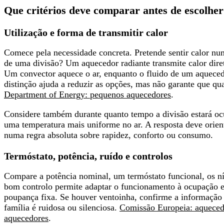
Que critérios deve comparar antes de escolhe
Utilização e forma de transmitir calor
Comece pela necessidade concreta. Pretende sentir calor n
de uma divisão? Um aquecedor radiante transmite calor diret
Um convector aquece o ar, enquanto o fluido de um aqueced
distinção ajuda a reduzir as opções, mas
não garante que qua
Department of Energy: pequenos aquecedores
.
Considere também durante quanto tempo a divisão estará oc
uma temperatura mais uniforme no ar. A resposta deve orienta
numa regra absoluta sobre rapidez, conforto ou consumo.
Termóstato, potência, ruído e controlos
Compare a potência nominal, um termóstato funcional, os ní
bom controlo permite adaptar o funcionamento à ocupação e
poupança fixa. Se houver ventoinha, confirme a informação
família é ruidosa ou silenciosa.
Comissão Europeia: aqueced
aquecedores
.