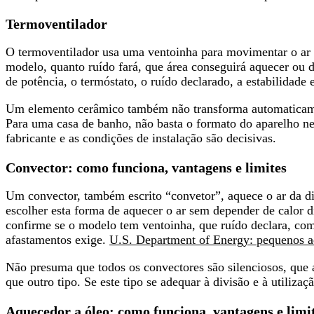
Termoventilador
O termoventilador usa uma ventoinha para movimentar o ar a
modelo, quanto ruído fará, que área conseguirá aquecer ou 
de potência, o termóstato, o ruído declarado, a estabilidade 
Um elemento cerâmico também não transforma automaticam
Para uma casa de banho, não basta o formato do aparelho nem
fabricante e as condições de instalação são decisivas.
Convector: como funciona, vantagens e limites
Um convector, também escrito “convetor”, aquece o ar da d
escolher esta forma de aquecer o ar sem depender de calor d
confirme se o modelo tem ventoinha, que ruído declara, com
afastamentos exige.
U.S. Department of Energy: pequenos 
Não presuma que todos os convectores são silenciosos, q
que outro tipo. Se este tipo se adequar à divisão e à utiliza
Aquecedor a óleo: como funciona, vantagens e limi