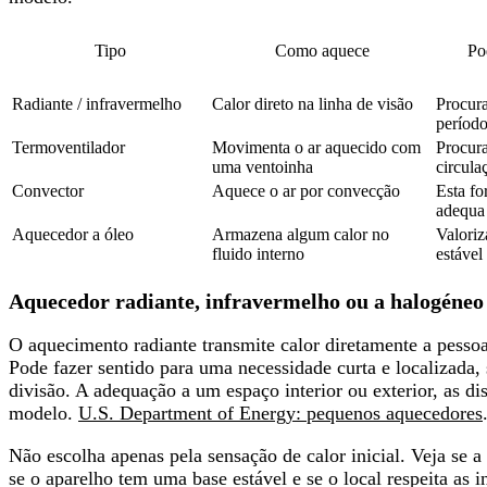
Tipo
Como aquece
Po
Radiante / infravermelho
Calor direto na linha de visão
Procura
período
Termoventilador
Movimenta o ar aquecido com
Procura
uma ventoinha
circula
Convector
Aquece o ar por convecção
Esta fo
adequa 
Aquecedor a óleo
Armazena algum calor no
Valoriz
fluido interno
estável
Aquecedor radiante, infravermelho ou a halogéneo
O aquecimento radiante transmite calor diretamente a pessoa
Pode fazer sentido para uma necessidade curta e localizada,
divisão. A adequação a um espaço interior ou exterior, as d
modelo.
U.S. Department of Energy: pequenos aquecedores
Não escolha apenas pela sensação de calor inicial. Veja se a
se o aparelho tem uma base estável e se o local respeita as 